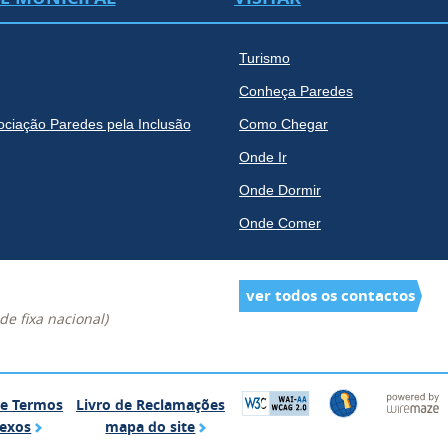
Turismo
Conheça Paredes
ociação Paredes pela Inclusão
Como Chegar
Onde Ir
Onde Dormir
Onde Comer
ver todos os contactos
e fixa nacional)
Glossário de Termos Complexos
Livro de Reclamações
de Termos
Livro de Reclamações
mapa do site
exos
mapa do site