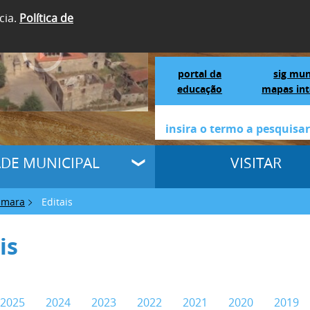
cia.
Política de
SIGA-NOS
Portal da Educação
S
portal da
sig mun
educação
mapas int
ADE MUNICIPAL
VISITAR
âmara
Editais
is
2025
2024
2023
2022
2021
2020
2019