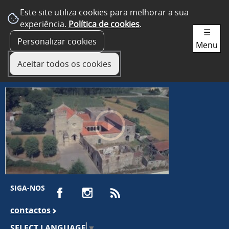
Este site utiliza cookies para melhorar a sua
experiência.
Política de cookies
.
☰
Personalizar cookies
Menu
Aceitar todos os cookies
SIGA-NOS
contactos
SELECT LANGUAGE
▼