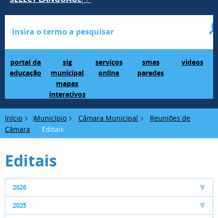
Portal da Educação
SIG Municipal Mapas Interativos
serviços online
SMAS Paredes
videos
portal da
sig
serviços
smas
videos
educação
municipal
online
paredes
mapas
interativos
Início
Município
Câmara Municipal
Reuniões de
Câmara
Editais
Editais
2026
2025