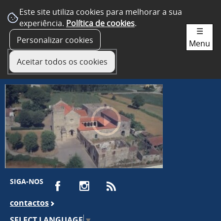
Este site utiliza cookies para melhorar a sua
experiência.
Política de cookies
.
☰
Personalizar cookies
Menu
Aceitar todos os cookies
SIGA-NOS
contactos
SELECT LANGUAGE
▼