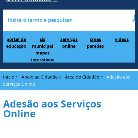
Portal da Educação
SIG Municipal Mapas Interativos
serviços online
SMAS Paredes
videos
portal da
sig
serviços
smas
videos
educação
municipal
online
paredes
mapas
interativos
Início
Apoio ao Cidadão
Área do Cidadão
Adesão aos
Serviços Online
Adesão aos Serviços
Online