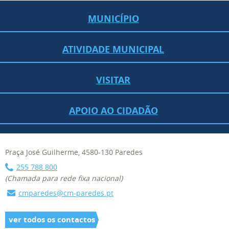
MUNICÍPIO
ATIVIDADE MUNICIPAL
VISITAR
APOIO AO CIDADÃO
Praça José Guilherme, 4580-130 Paredes
255 788 800
(Chamada para rede fixa nacional)
cmparedes@cm-paredes.pt
ver todos os contactos