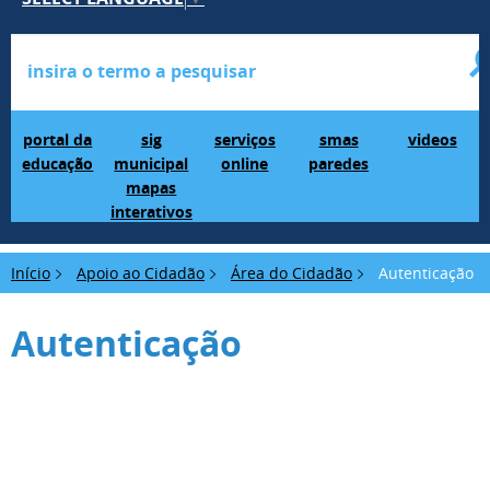
Portal da Educação
SIG Municipal Mapas Interativos
serviços online
SMAS Paredes
videos
portal da
sig
serviços
smas
videos
educação
municipal
online
paredes
mapas
interativos
Início
Apoio ao Cidadão
Área do Cidadão
Autenticação
Autenticação