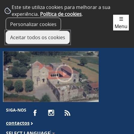
Este site utiliza cookies para melhorar a sua
experiência.
Política de cookies
.
☰
Personalizar cookies
Menu
Aceitar todos os cookies
SIGA-NOS
contactos
SELECT LANGUAGE
▼