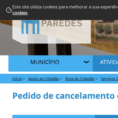
Este site utiliza cookies para melhorar a sua experiên
cookies
.
MUNICÍPIO
ATIVI
Início
Apoio ao Cidadão
Área do Cidadão
Serviços 
Pedido de cancelamento 