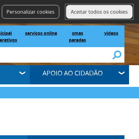
contactos
SELECT LANGUAGE
▼
Personalizar cookies
Aceitar todos os cookies
IG Municipal Mapas Interativos
serviços online
SMAS Paredes
videos
icipal
serviços online
smas
videos
erativos
paredes
APOIO AO CIDADÃO