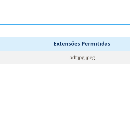
Extensões Permitidas
pdf;jpg;jpeg