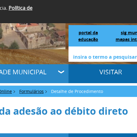
cia.
Política de
SIGA-NOS
Portal da Educação
S
portal da
sig mun
educação
mapas int
DADE MUNICIPAL
VISITAR
Online
Formulários
Detalhe de Procedimento
da adesão ao débito direto