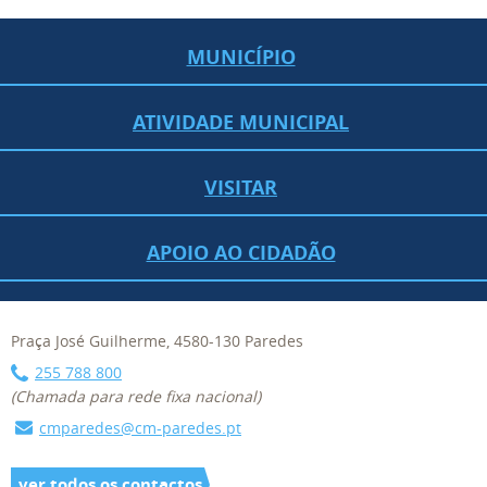
MUNICÍPIO
ATIVIDADE MUNICIPAL
VISITAR
APOIO AO CIDADÃO
Praça José Guilherme, 4580-130 Paredes
255 788 800
(Chamada para rede fixa nacional)
cmparedes@cm-paredes.pt
ver todos os contactos