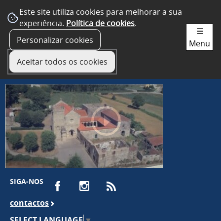
Este site utiliza cookies para melhorar a sua
experiência.
Política de cookies
.
☰
Personalizar cookies
Menu
Aceitar todos os cookies
SIGA-NOS
contactos
SELECT LANGUAGE
▼