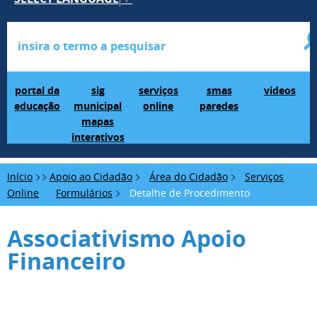
Portal da Educação
SIG Municipal Mapas Interativos
serviços online
SMAS Paredes
videos
portal da
sig
serviços
smas
videos
educação
municipal
online
paredes
mapas
interativos
Início
Apoio ao Cidadão
Área do Cidadão
Serviços
Online
Formulários
Detalhe de Procedimento
Associativismo Apoio
Financeiro