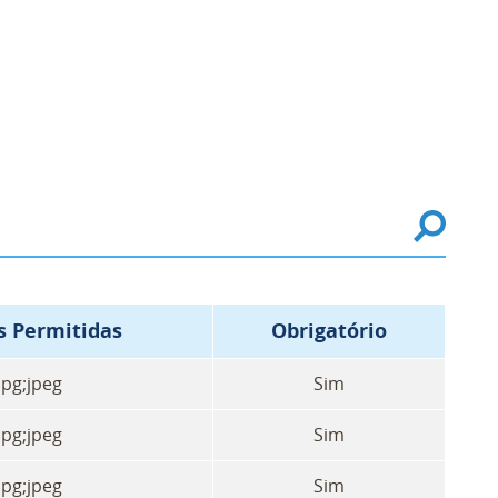
s Permitidas
Obrigatório
jpg;jpeg
Sim
jpg;jpeg
Sim
jpg;jpeg
Sim