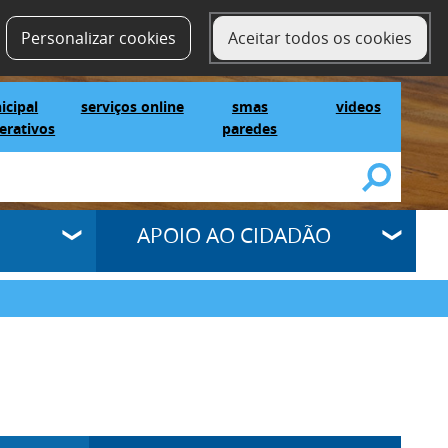
contactos
SELECT LANGUAGE
▼
Personalizar cookies
Aceitar todos os cookies
IG Municipal Mapas Interativos
serviços online
SMAS Paredes
videos
icipal
serviços online
smas
videos
erativos
paredes
APOIO AO CIDADÃO