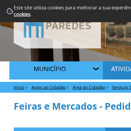
Este site utiliza cookies para melhorar a sua experiên
cookies
.
MUNICÍPIO
ATIVI
Início
Apoio ao Cidadão
Área do Cidadão
Serviços 
Feiras e Mercados - Pedid