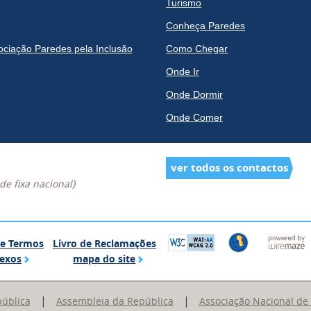
Turismo
Conheça Paredes
ociação Paredes pela Inclusão
Como Chegar
Onde Ir
Onde Dormir
Onde Comer
ver todos os contactos
e fixa nacional)
Glossário de Termos Complexos
Livro de Reclamações
de Termos
Livro de Reclamações
mapa do site
exos
mapa do site
|
|
pública
Assembleia da República
Associação Nacional de