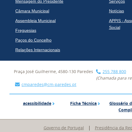
Mensagem do Presidente
Serviços
Câmara Municipal
Notícias
Assembleia Municipal
APPIS - Ass
Social
Freguesias
Paços do Concelho
Relações Internacionais
Praça José Guilherme, 4580-130 Paredes
255 788 800
(Chamada para red
cmparedes@cm-paredes.pt
acessibilidade
Ficha Técnica
acessibilidade
Ficha Técnica
Glossário 
Compl
|
Governo de Portugal
Presidência da Re