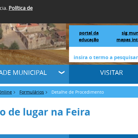
cia.
Política de
SIGA-NOS
Portal da Educação
S
portal da
sig mun
educação
mapas int
DADE MUNICIPAL
VISITAR
Online
Formulários
Detalhe de Procedimento
o de lugar na Feira