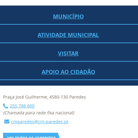
MUNICÍPIO
ATIVIDADE MUNICIPAL
VISITAR
APOIO AO CIDADÃO
Praça José Guilherme, 4580-130 Paredes
255 788 800
(Chamada para rede fixa nacional)
cmparedes@cm-paredes.pt
ver todos os contactos