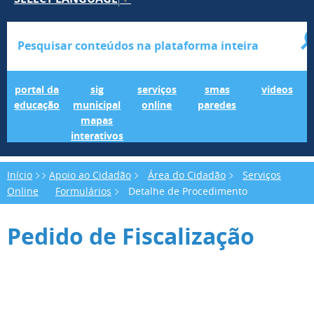
Portal da Educação
SIG Municipal Mapas Interativos
serviços online
SMAS Paredes
videos
portal da
sig
serviços
smas
videos
educação
municipal
online
paredes
mapas
interativos
Início
Apoio ao Cidadão
Área do Cidadão
Serviços
Online
Formulários
Detalhe de Procedimento
Pedido de Fiscalização