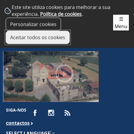
Este site utiliza cookies para melhorar a sua
experiência.
Política de cookies
.
☰
Personalizar cookies
Menu
Aceitar todos os cookies
SIGA-NOS
contactos
SELECT LANGUAGE
▼