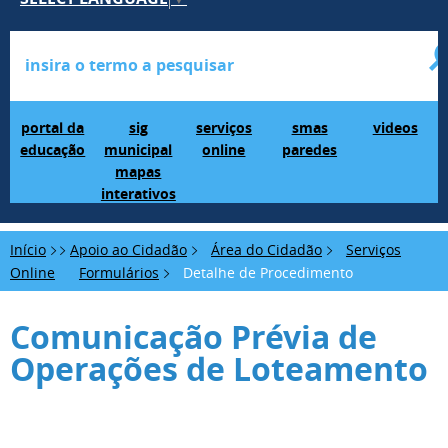
Portal da Educação
SIG Municipal Mapas Interativos
serviços online
SMAS Paredes
videos
portal da
sig
serviços
smas
videos
educação
municipal
online
paredes
mapas
interativos
Início
Apoio ao Cidadão
Área do Cidadão
Serviços
Online
Formulários
Detalhe de Procedimento
Comunicação Prévia de
Operações de Loteamento