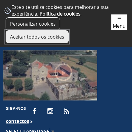
Este site utiliza cookies para melhorar a sua
experiência.
Política de cookies
.
☰
Personalizar cookies
Menu
Aceitar todos os cookies
SIGA-NOS
contactos
SELECT LANGUAGE
▼