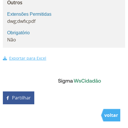
Outros
Extensões Permitidas
dwg;dwfx;pdf
Obrigatório
Não
Exportar para Excel
Partilhar
voltar