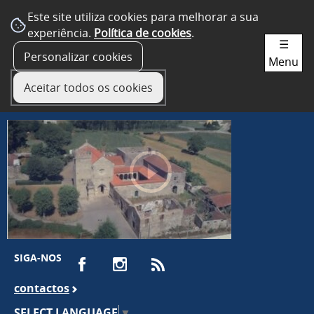
Este site utiliza cookies para melhorar a sua
experiência.
Política de cookies
.
☰
Personalizar cookies
Menu
Aceitar todos os cookies
SIGA-NOS
contactos
SELECT LANGUAGE
▼