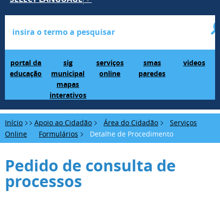
Portal da Educação
SIG Municipal Mapas Interativos
serviços online
SMAS Paredes
videos
portal da
sig
serviços
smas
videos
educação
municipal
online
paredes
mapas
interativos
Início
Apoio ao Cidadão
Área do Cidadão
Serviços
Online
Formulários
Detalhe de Procedimento
Pedido de consulta de
processos