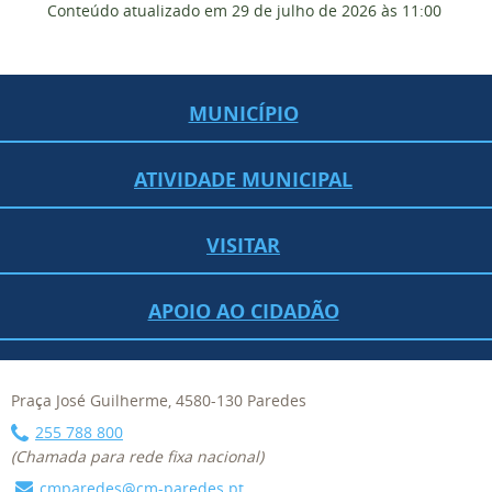
Conteúdo atualizado em
29 de julho de 2026
às 11:00
MUNICÍPIO
ATIVIDADE MUNICIPAL
VISITAR
APOIO AO CIDADÃO
Praça José Guilherme, 4580-130 Paredes
255 788 800
(Chamada para rede fixa nacional)
cmparedes@cm-paredes.pt