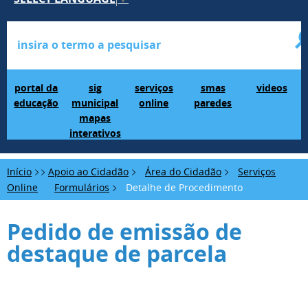
Portal da Educação
SIG Municipal Mapas Interativos
serviços online
SMAS Paredes
videos
portal da
sig
serviços
smas
videos
educação
municipal
online
paredes
mapas
interativos
Início
Apoio ao Cidadão
Área do Cidadão
Serviços
Online
Formulários
Detalhe de Procedimento
Pedido de emissão de
destaque de parcela