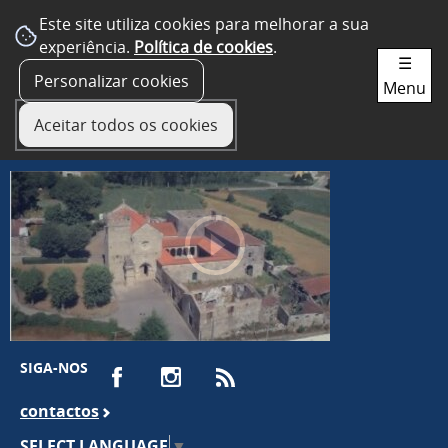
Este site utiliza cookies para melhorar a sua
experiência.
Política de cookies
.
☰
Personalizar cookies
Menu
Aceitar todos os cookies
SIGA-NOS
contactos
SELECT LANGUAGE
▼