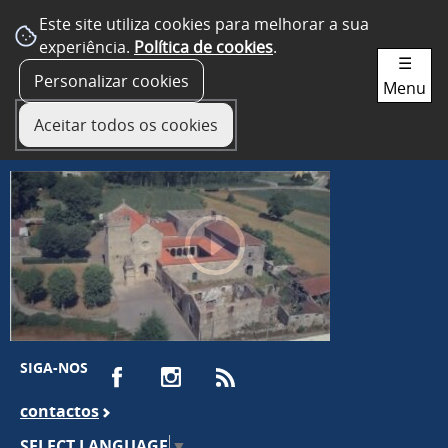
Este site utiliza cookies para melhorar a sua
experiência.
Política de cookies
.
☰
Personalizar cookies
Menu
Aceitar todos os cookies
SIGA-NOS
contactos
SELECT LANGUAGE
▼