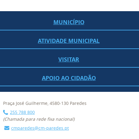
MUNICÍPIO
ATIVIDADE MUNICIPAL
VISITAR
APOIO AO CIDADÃO
Praça José Guilherme, 4580-130 Paredes
255 788 800
(Chamada para rede fixa nacional)
cmparedes@cm-paredes.pt