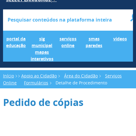
Portal da Educação
SIG Municipal Mapas Interativos
serviços online
SMAS Paredes
videos
portal da
sig
serviços
smas
videos
educação
municipal
online
paredes
mapas
interativos
Início
Apoio ao Cidadão
Área do Cidadão
Serviços
Online
Formulários
Detalhe de Procedimento
Pedido de cópias