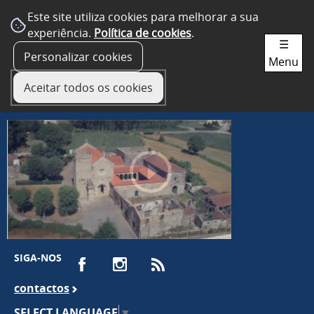
Este site utiliza cookies para melhorar a sua
experiência.
Política de cookies
.
☰
Personalizar cookies
Menu
Aceitar todos os cookies
SIGA-NOS
contactos
SELECT LANGUAGE
▼