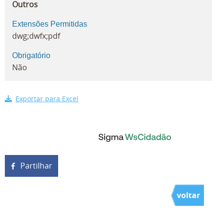
Outros
Extensões Permitidas
dwg;dwfx;pdf
Obrigatório
Não
Exportar para Excel
Partilhar
voltar