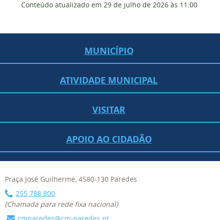
Conteúdo atualizado em
29 de julho de 2026
às 11:00
MUNICÍPIO
ATIVIDADE MUNICIPAL
VISITAR
APOIO AO CIDADÃO
Praça José Guilherme, 4580-130 Paredes
255 788 800
(Chamada para rede fixa nacional)
cmparedes@cm-paredes.pt