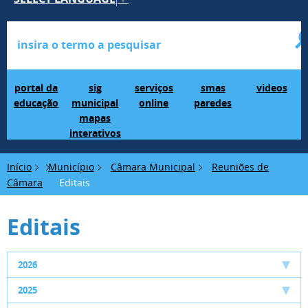
Portal da Educação
SIG Municipal Mapas Interativos
serviços online
SMAS Paredes
videos
portal da
sig
serviços
smas
videos
educação
municipal
online
paredes
mapas
interativos
Início
Município
Câmara Municipal
Reuniões de
Câmara
Editais
Editais
2026
2025