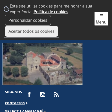
Este site utiliza cookies para melhorar a sua
experiência.
Política de cookies
.
☰
Personalizar cookies
Menu
Aceitar todos os cookies
SIGA-NOS
contactos
SELECT LANGUAGE
▼