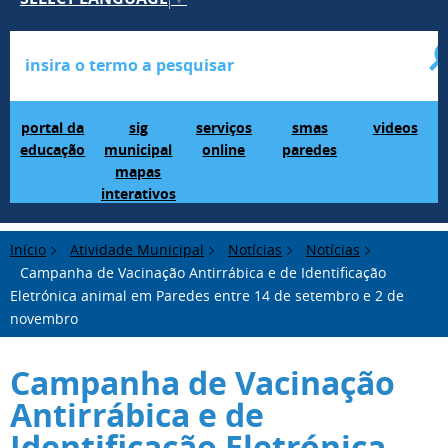
Portal da Educação
SIG Municipal Mapas Interativos
serviços online
SMAS Paredes
videos
portal da
sig
serviços
smas
videos
educação
municipal
online
paredes
mapas
interativos
Início
Atividade Municipal
Notícias
Notícias
Campanha de Vacinação Antirrábica e de Identificação
Eletrónica animal em Paredes entre 14 de setembro e 2 de
novembro
Campanha de Vacinação
Antirrábica e de
Identificação Eletrónica