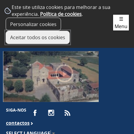
Este site utiliza cookies para melhorar a sua
experiência.
Política de cookies
.
☰
Personalizar cookies
Menu
Aceitar todos os cookies
SIGA-NOS
contactos
SELECT LANGUAGE
▼