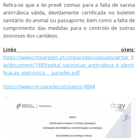
Refira-se que a lei prevê coimas para a falta de vacina
antirrábica válida, devidamente certificada no boletim
sanitário do animal ou passaporte, bem como a falta de
cumprimento das medidas para o controlo de outras
zoonoses dos canídeos.
Links úteis:
https://www.cmparedes.pt/cmparedes/uploads/writer_fi
le/document/1489/edital_vacinacao_antirrabica_e_identi
ficacao_eletronica___paredes.pdf
https://www.cm-paredes.pt/pages/484#