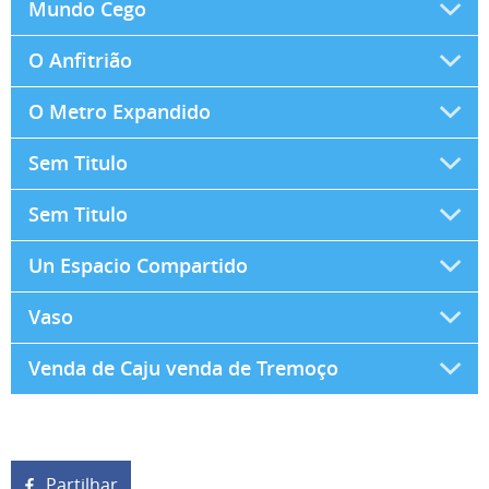
Mundo Cego
O Anfitrião
O Metro Expandido
Sem Titulo
Sem Titulo
Un Espacio Compartido
Vaso
Venda de Caju venda de Tremoço
Partilhar