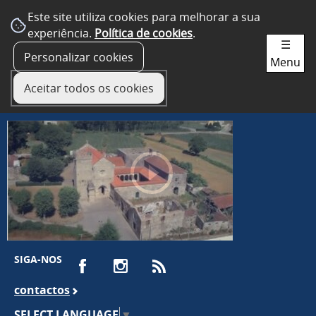
Este site utiliza cookies para melhorar a sua
experiência.
Política de cookies
.
☰
Personalizar cookies
Menu
Aceitar todos os cookies
SIGA-NOS
contactos
SELECT LANGUAGE
▼