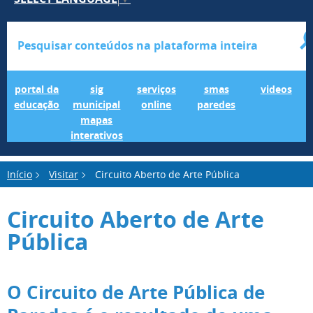
Portal da Educação
SIG Municipal Mapas Interativos
serviços online
SMAS Paredes
videos
portal da
sig
serviços
smas
videos
educação
municipal
online
paredes
mapas
interativos
Início
Visitar
Circuito Aberto de Arte Pública
Circuito Aberto de Arte
Pública
O Circuito de Arte Pública de