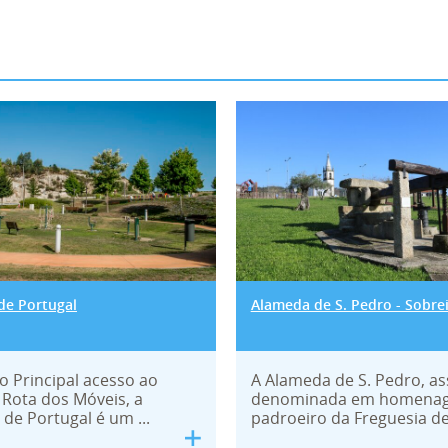
da de Portugal
Alameda de S. Pe
de Portugal
Alameda de S. Pedro - Sobre
o Principal acesso ao
A Alameda de S. Pedro, a
 Rota dos Móveis, a
denominada em homena
de Portugal é um ...
padroeiro da Freguesia de 