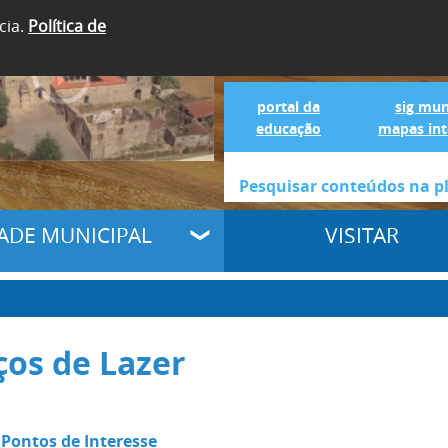
cia.
Política de
SIGA-NOS
Portal da Educação
S
portal da
sig mun
educação
mapas int
DADE MUNICIPAL
VISITAR
ços de Lazer
 Pontos de Interesse