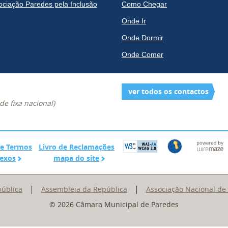
ociação Paredes pela Inclusão
Como Chegar
Onde Ir
Onde Dormir
Onde Comer
ver todos os contactos
e fixa nacional)
Glossário de Termos Complexos
Livro de Reclamações
de Termos
Livro de Reclamações
mapa do site
exos
mapa do site
|
|
pública
Assembleia da República
Associação Nacional de
© 2026 Câmara Municipal de Paredes