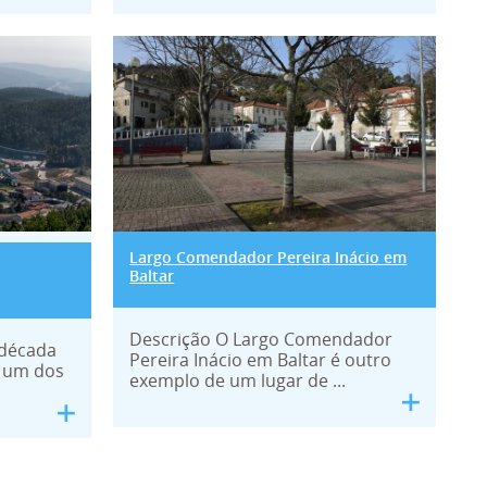
altar
Largo Comendador Pereira
Largo Comendador Pereira Inácio em
Baltar
Descrição O Largo Comendador
 década
Pereira Inácio em Baltar é outro
o um dos
exemplo de um lugar de ...