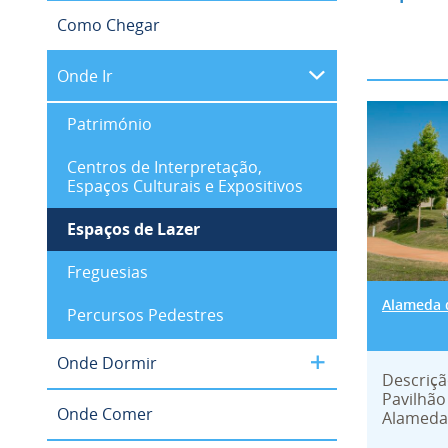
Como Chegar
Onde Ir
Alame
Património
Centros de Interpretação,
Espaços Culturais e Expositivos
Espaços de Lazer
Freguesias
Alameda 
Percursos Pedestres
Onde Dormir
Descriçã
Pavilhão
Onde Comer
Alameda 