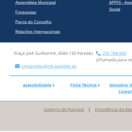
Assembleia Municipal
APPIS - Ass
Social
Freguesias
Paços do Concelho
Relações Internacionais
Praça José Guilherme, 4580-130 Paredes
255 788 800
(Chamada para red
cmparedes@cm-paredes.pt
acessibilidade
Ficha Técnica
acessibilidade
Ficha Técnica
Glossário 
Compl
|
Governo de Portugal
Presidência da Re