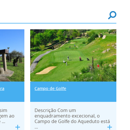
dro - Sobreira
Campo de Golfe
ira
Campo de Golfe
ssim
Descrição Com um
gem ao
enquadramento excecional, o
...
Campo de Golfe do Aqueduto está
...