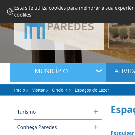
Este site utiliza cookies para melhorar a sua experiên
cookies
.
MUNICÍPIO
ATIVI
Início
Visitar
Onde Ir
Espaços de Lazer
Espa
Turismo
Conheça Paredes
Pesquisar