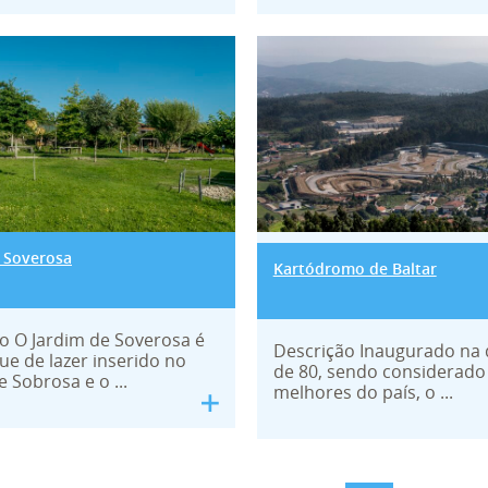
 de Soverosa
Kartódromo de B
 Soverosa
Kartódromo de Baltar
o O Jardim de Soverosa é
Descrição Inaugurado na
e de lazer inserido no
de 80, sendo considerad
 Sobrosa e o ...
melhores do país, o ...