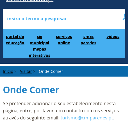
Portal da Educação
SIG Municipal Mapas Interativos
serviços online
SMAS Paredes
videos
portal da
sig
serviços
smas
videos
educação
municipal
online
paredes
mapas
interativos
Início
Visitar
Onde Comer
Onde Comer
Se pretender adicionar o seu estabelecimento nesta
página, entre, por favor, em contacto com os serviços
através do seguinte email:
turismo@cm-paredes.pt
.