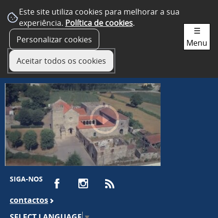
Este site utiliza cookies para melhorar a sua
experiência.
Política de cookies
.
☰
Personalizar cookies
Menu
Aceitar todos os cookies
SIGA-NOS
contactos
SELECT LANGUAGE
▼