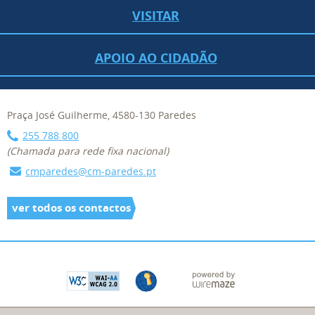
VISITAR
APOIO AO CIDADÃO
Praça José Guilherme, 4580-130 Paredes
255 788 800
(Chamada para rede fixa nacional)
cmparedes@cm-paredes.pt
ver todos os contactos