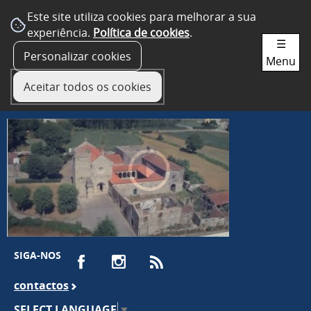
Este site utiliza cookies para melhorar a sua
experiência.
Política de cookies
.
☰
Personalizar cookies
Menu
Aceitar todos os cookies
SIGA-NOS
contactos
SELECT LANGUAGE
▼