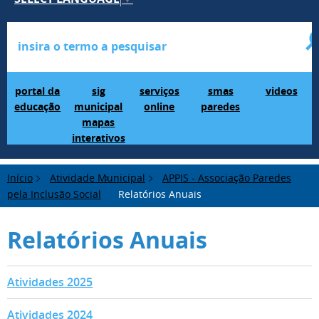
Portal da Educação
SIG Municipal Mapas Interativos
serviços online
SMAS Paredes
videos
portal da
sig
serviços
smas
videos
educação
municipal
online
paredes
mapas
interativos
Início
Atividade Municipal
APPIS - Associação Paredes
pela Inclusão Social
Relatórios Anuais
Relatórios Anuais
Atividades 2025
Atividades 2025
Atividades 2024
Atividades 2024