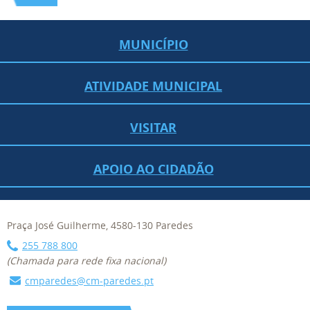
MUNICÍPIO
ATIVIDADE MUNICIPAL
VISITAR
APOIO AO CIDADÃO
Praça José Guilherme, 4580-130 Paredes
255 788 800
(Chamada para rede fixa nacional)
cmparedes@cm-paredes.pt