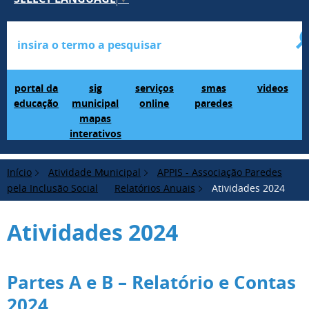
Portal da Educação
SIG Municipal Mapas Interativos
serviços online
SMAS Paredes
videos
portal da
sig
serviços
smas
videos
educação
municipal
online
paredes
mapas
interativos
Início
Atividade Municipal
APPIS - Associação Paredes
pela Inclusão Social
Relatórios Anuais
Atividades 2024
Atividades 2024
Partes A e B – Relatório e Contas
2024