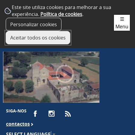
Este site utiliza cookies para melhorar a sua
experiência.
Política de cookies
.
☰
Personalizar cookies
Menu
Aceitar todos os cookies
SIGA-NOS
contactos
SELECT LANGUAGE
▼