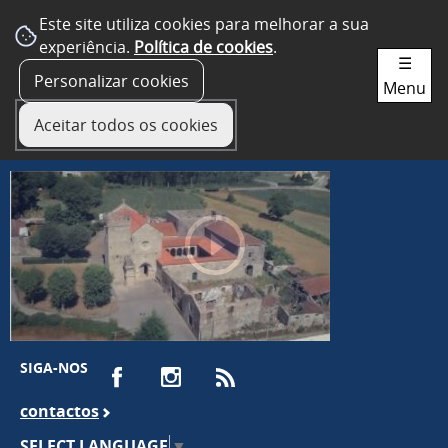
Este site utiliza cookies para melhorar a sua
experiência.
Política de cookies
.
☰
Personalizar cookies
Menu
Aceitar todos os cookies
SIGA-NOS
contactos
SELECT LANGUAGE
▼