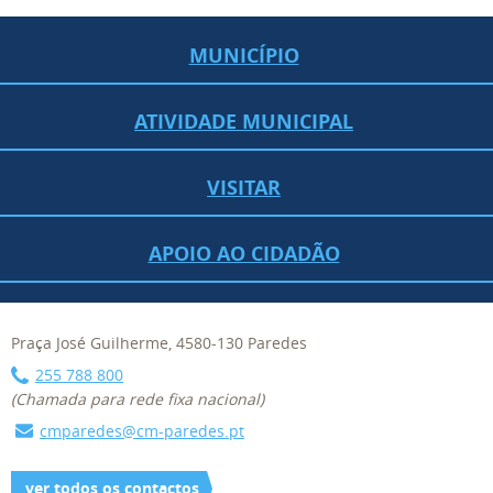
MUNICÍPIO
ATIVIDADE MUNICIPAL
VISITAR
APOIO AO CIDADÃO
Praça José Guilherme, 4580-130 Paredes
255 788 800
(Chamada para rede fixa nacional)
cmparedes@cm-paredes.pt
ver todos os contactos