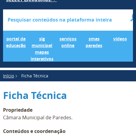
Portal da Educação
SIG Municipal Mapas Interativos
serviços online
SMAS Paredes
videos
portal da
sig
serviços
smas
videos
educação
municipal
online
paredes
mapas
interativos
Início
Ficha Técnica
Ficha Técnica
Propriedade
Câmara Municipal de Paredes.
Conteúdos e coordenação