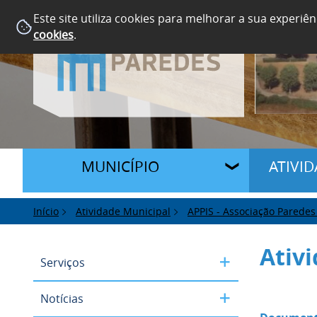
Este site utiliza cookies para melhorar a sua experiên
cookies
.
MUNICÍPIO
ATIVI
Início
Atividade Municipal
APPIS - Associação Paredes 
Ativ
Serviços
Notícias