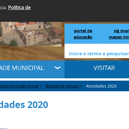
cia.
Política de
SIGA-NOS
Portal da Educação
S
portal da
sig mun
educação
mapas int
DADE MUNICIPAL
VISITAR
pela Inclusão Social
Relatórios Anuais
Atividades 2020
idades 2020