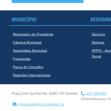
MUNICÍPIO
ATIVIDA
Mensagem do Presidente
Serviços
Câmara Municipal
Notícias
Assembleia Municipal
APPIS - Ass
Social
Freguesias
Paços do Concelho
Relações Internacionais
Praça José Guilherme, 4580-130 Paredes
255 788 800
(Chamada para red
cmparedes@cm-paredes.pt