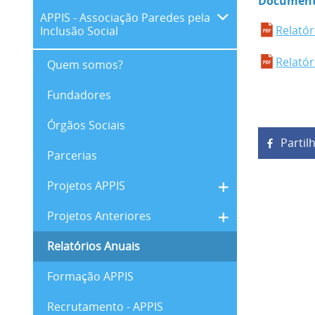
Document
APPIS - Associação Paredes pela
Relatór
Inclusão Social
Relatór
Quem somos?
Fundadores
Órgãos Sociais
Partil
Parcerias
Projetos APPIS
Projetos Anteriores
Relatórios Anuais
Formação APPIS
Recrutamento - APPIS