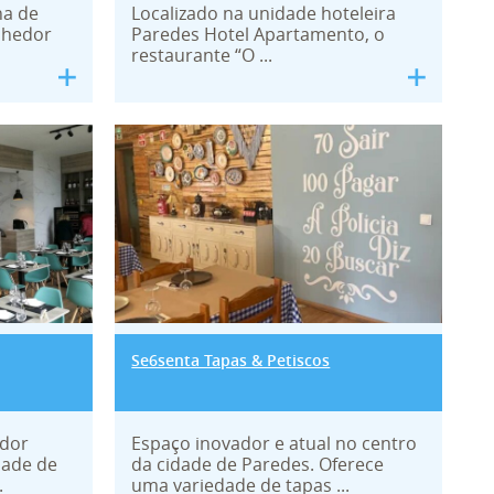
ha de
Localizado na unidade hoteleira
lhedor
Paredes Hotel Apartamento, o
restaurante “O ...
ue
Se6senta Tapas & Petiscos
Se6senta Tapas & Petiscos
dor
Espaço inovador e atual no centro
dade de
da cidade de Paredes. Oferece
.
uma variedade de tapas ...