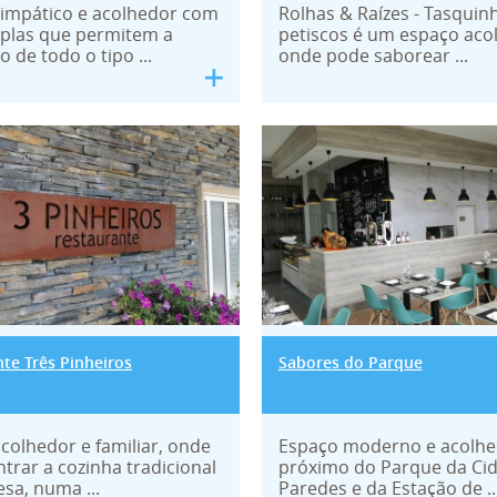
impático e acolhedor com
Rolhas & Raízes - Tasquin
plas que permitem a
petiscos é um espaço aco
o de todo o tipo ...
onde pode saborear ...
rante Três Pinheiros
Sabores do Parq
te Três Pinheiros
Sabores do Parque
colhedor e familiar, onde
Espaço moderno e acolhe
ntrar a cozinha tradicional
próximo do Parque da Ci
sa, numa ...
Paredes e da Estação de ..