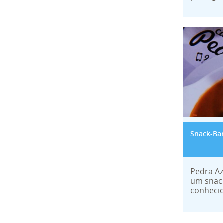
Snack-
Snack-Bar
Pedra Az
um snack
conhecid