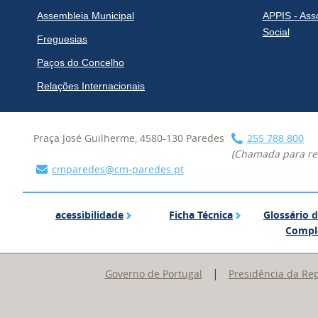
Assembleia Municipal
APPIS - Ass
Social
Freguesias
Paços do Concelho
Relações Internacionais
Praça José Guilherme, 4580-130 Paredes
255 788 800
(Chamada para red
cmparedes@cm-paredes.pt
acessibilidade
Ficha Técnica
acessibilidade
Ficha Técnica
Glossário 
Compl
|
Governo de Portugal
Presidência da Re