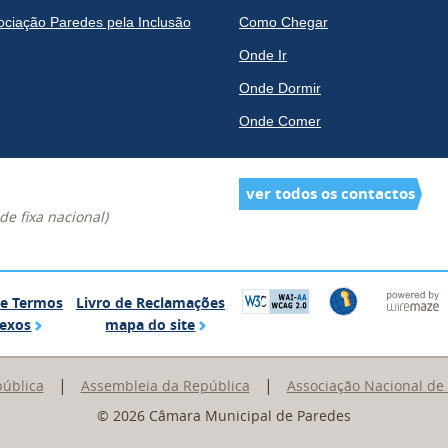
ociação Paredes pela Inclusão
Como Chegar
Onde Ir
Onde Dormir
Onde Comer
ver todos os contactos
e fixa nacional)
Glossário de Termos Complexos
Livro de Reclamações
de Termos
Livro de Reclamações
mapa do site
exos
mapa do site
|
|
pública
Assembleia da República
Associação Nacional de
© 2026 Câmara Municipal de Paredes