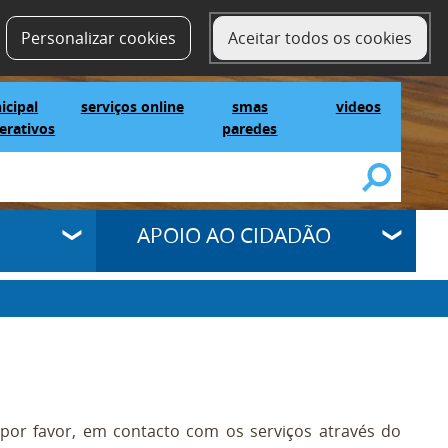
contactos
SELECT LANGUAGE
▼
Personalizar cookies
Aceitar todos os cookies
IG Municipal Mapas Interativos
serviços online
SMAS Paredes
videos
icipal
serviços online
smas
videos
erativos
paredes
APOIO AO CIDADÃO
 por favor, em contacto com os serviços através do