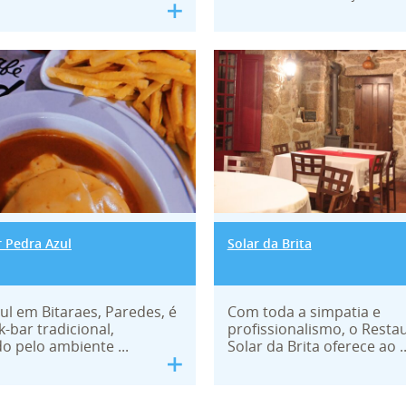
Bar Pedra Azul
Solar da Brita
 Pedra Azul
Solar da Brita
ul em Bitaraes, Paredes, é
Com toda a simpatia e
-bar tradicional,
profissionalismo, o Resta
o pelo ambiente ...
Solar da Brita oferece ao ..