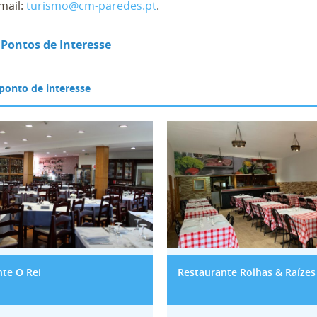
mail:
turismo@cm-paredes.pt
.
 Pontos de Interesse
urante O Rei
Restaurante Rol
te O Rei
Restaurante Rolhas & Raízes