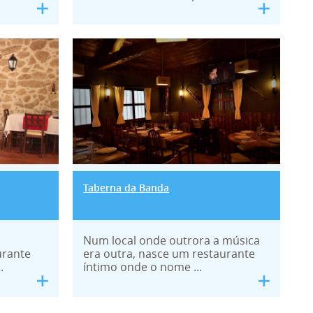
Taberna da Banda
Taberna da Banda
Num local onde outrora a música
urante
era outra, nasce um restaurante
.
íntimo onde o nome ...