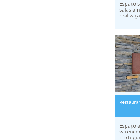
Espaço s
salas am
realizaçã
Restau
Restauran
Espaço a
vai enco
portugue