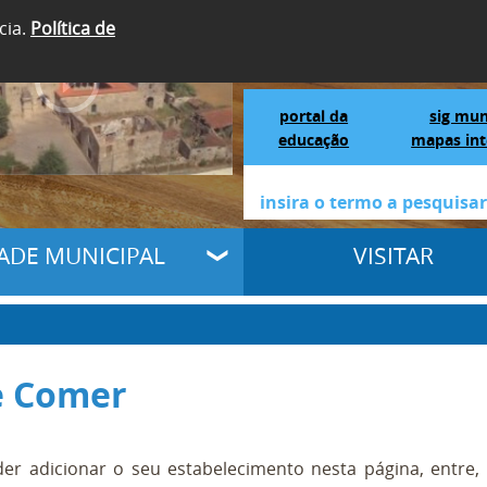
cia.
Política de
SIGA-NOS
Portal da Educação
S
portal da
sig mun
educação
mapas int
DADE MUNICIPAL
VISITAR
 Comer
er adicionar o seu estabelecimento nesta página, entre,