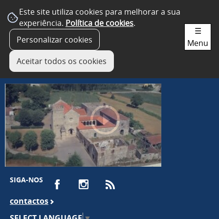
Este site utiliza cookies para melhorar a sua
experiência.
Política de cookies
.
☰
Personalizar cookies
Menu
Aceitar todos os cookies
SIGA-NOS
contactos
SELECT LANGUAGE
▼