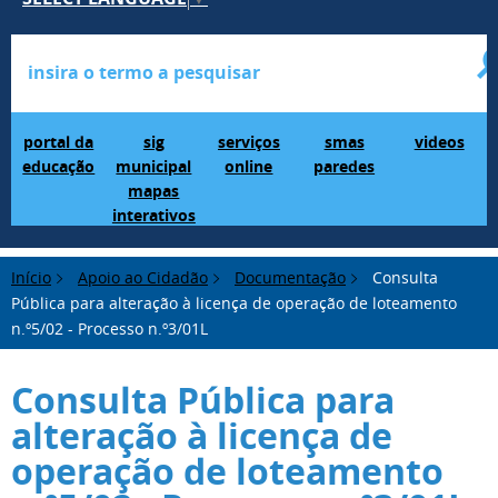
Portal da Educação
SIG Municipal Mapas Interativos
serviços online
SMAS Paredes
videos
portal da
sig
serviços
smas
videos
educação
municipal
online
paredes
mapas
interativos
Início
Apoio ao Cidadão
Documentação
Consulta
Pública para alteração à licença de operação de loteamento
n.º5/02 - Processo n.º3/01L
Consulta Pública para
alteração à licença de
operação de loteamento