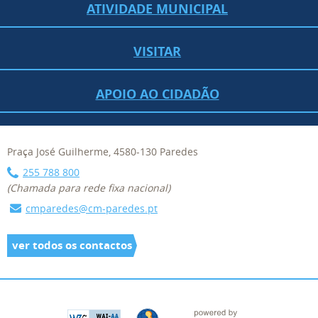
ATIVIDADE MUNICIPAL
VISITAR
APOIO AO CIDADÃO
Praça José Guilherme, 4580-130 Paredes
255 788 800
(Chamada para rede fixa nacional)
cmparedes@cm-paredes.pt
ver todos os contactos