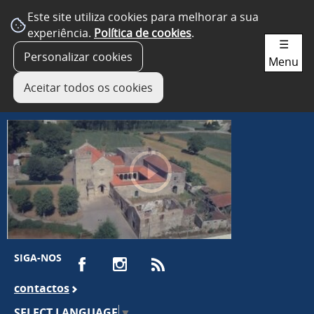
Este site utiliza cookies para melhorar a sua
experiência.
Política de cookies
.
☰
Personalizar cookies
Menu
Aceitar todos os cookies
SIGA-NOS
contactos
SELECT LANGUAGE
▼