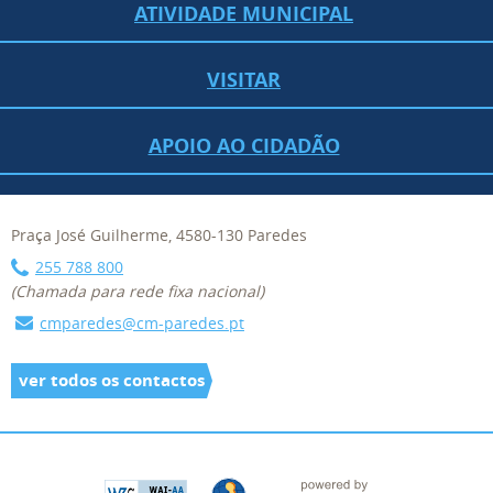
ATIVIDADE MUNICIPAL
VISITAR
APOIO AO CIDADÃO
Praça José Guilherme, 4580-130 Paredes
255 788 800
(Chamada para rede fixa nacional)
cmparedes@cm-paredes.pt
ver todos os contactos