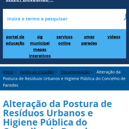
Portal da Educação
SIG Municipal Mapas Interativos
serviços online
SMAS Paredes
videos
portal da
sig
serviços
smas
videos
educação
municipal
online
paredes
mapas
interativos
Início
Apoio ao Cidadão
Documentação
Alteração da
Postura de Resíduos Urbanos e Higiene Pública do Concelho de
Paredes
Alteração da Postura de
Resíduos Urbanos e
Higiene Pública do