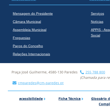
Mensagem do Presidente
Serviços
Câmara Municipal
Notícias
Assembleia Municipal
APPIS - Ass
Social
Freguesias
Paços do Concelho
Relações Internacionais
Praça José Guilherme, 4580-130 Paredes
255 788 800
(Chamada para red
cmparedes@cm-paredes.pt
acessibilidade
Ficha Técnica
acessibilidade
Ficha Técnica
Glossário 
Compl