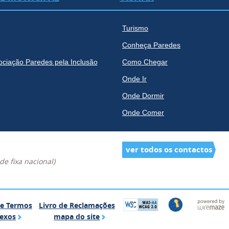
Turismo
Conheça Paredes
ociação Paredes pela Inclusão
Como Chegar
Onde Ir
Onde Dormir
Onde Comer
ver todos os contactos
e fixa nacional)
Glossário de Termos Complexos
Livro de Reclamações
de Termos
Livro de Reclamações
mapa do site
exos
mapa do site