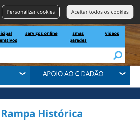
contactos
SELECT LANGUAGE
▼
Personalizar cookies
Aceitar todos os cookies
IG Municipal Mapas Interativos
serviços online
SMAS Paredes
videos
icipal
serviços online
smas
videos
erativos
paredes
APOIO AO CIDADÃO
I Rampa Histórica