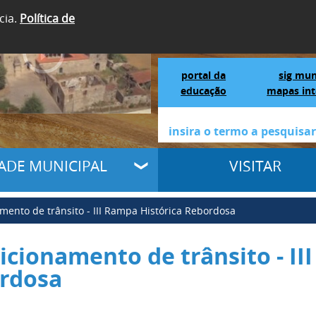
cia.
Política de
SIGA-NOS
Portal da Educação
S
portal da
sig mun
educação
mapas int
DADE MUNICIPAL
VISITAR
mento de trânsito - III Rampa Histórica Rebordosa
icionamento de trânsito - II
rdosa