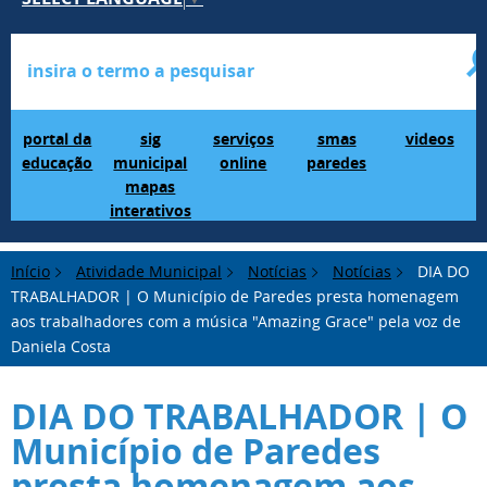
Portal da Educação
SIG Municipal Mapas Interativos
serviços online
SMAS Paredes
videos
portal da
sig
serviços
smas
videos
educação
municipal
online
paredes
mapas
interativos
Início
Atividade Municipal
Notícias
Notícias
DIA DO
TRABALHADOR | O Município de Paredes presta homenagem
aos trabalhadores com a música "Amazing Grace" pela voz de
Daniela Costa
DIA DO TRABALHADOR | O
Município de Paredes
presta homenagem aos