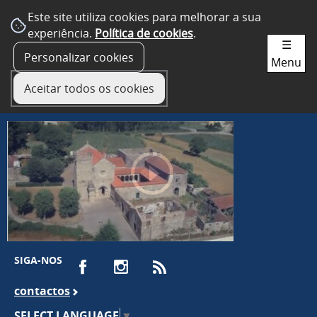
Este site utiliza cookies para melhorar a sua
experiência.
Política de cookies
.
☰
Personalizar cookies
Menu
Aceitar todos os cookies
SIGA-NOS
contactos
SELECT LANGUAGE
▼