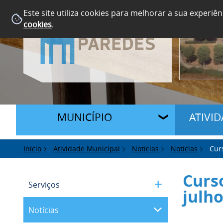
Este site utiliza cookies para melhorar a sua experiên
cookies
.
MUNICÍPIO
ATIVI
Início
Atividade Municipal
Notícias
Notícias
Cur
Curs
Serviços
julh
Notícias