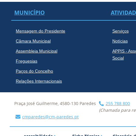
MUNICÍPIO
ATIVIDA
Mensagem do Presidente
Serviços
Câmara Municipal
Notícias
Assembleia Municipal
APPIS - Ass
Social
Freguesias
Paços do Concelho
Relações Internacionais
Praça José Guilherme, 4580-130 Paredes
255 788 800
(Chamada para red
cmparedes@cm-paredes.pt