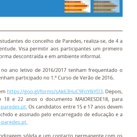
studantes do concelho de Paredes, realiza-se, de 4 a
ntude. Visa permitir aos participantes um primeiro
orma descontraída e em ambiente informal.
e no ano letivo de 2016/2017 tenham frequentado o
tenham participado no 1.º Curso de Verão de 2016.
 em
https://goo.gl/forms/sAk63HuC9FnYlkYD3
. Depois,
tre 18 e 22 anos o documento MAIORESDE18, para
paredes.pt.
Os candidatos entre 15 e 17 anos devem
hido e assinado pelo encarregado de educação e a
paredes.pt.
endizagem sólida e um contacto permanente com os