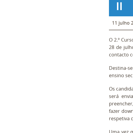
11
julho
O 2.º Curs
28 de jul
contacto 
Destina-s
ensino sec
Os candid
será envi
preencher,
fazer dow
respetiva 
Uma vez q