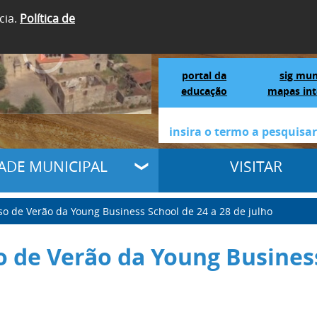
cia.
Política de
SIGA-NOS
Portal da Educação
S
portal da
sig mun
educação
mapas int
DADE MUNICIPAL
VISITAR
so de Verão da Young Business School de 24 a 28 de julho
o de Verão da Young Business
o