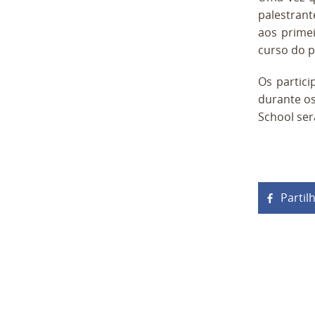
palestrant
aos primei
curso do 
Os partic
durante os
School ser
Partil