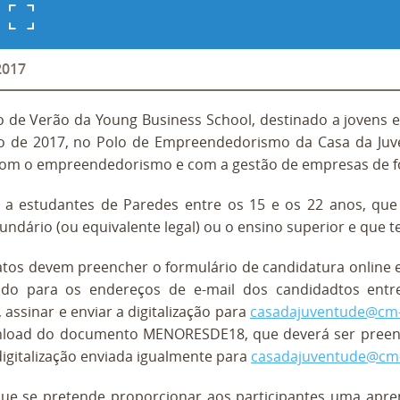
2017
o de Verão da Young Business School, destinado a jovens e
ho de 2017, no Polo de Empreendedorismo da Casa da Juve
com o empreendedorismo e com a gestão de empresas de f
e a estudantes de Paredes entre os 15 e os 22 anos, qu
undário (ou equivalente legal) ou o ensino superior e que 
atos devem preencher o formulário de candidatura online
ado para os endereços de e-mail dos candidadtos en
 assinar e enviar a digitalização para
casadajuventude@cm-
nload do documento MENORESDE18, que deverá ser preenc
digitalização enviada igualmente para
casadajuventude@cm-
ue se pretende proporcionar aos participantes uma apr