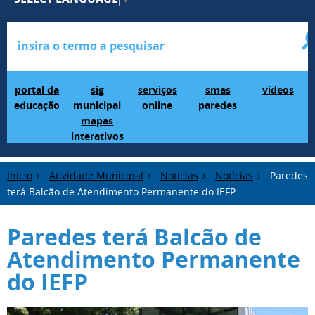
Portal da Educação
SIG Municipal Mapas Interativos
serviços online
SMAS Paredes
videos
portal da
sig
serviços
smas
videos
educação
municipal
online
paredes
mapas
interativos
Início
Atividade Municipal
Notícias
Notícias
Paredes
terá Balcão de Atendimento Permanente do IEFP
Paredes terá Balcão de
Atendimento Permanente
do IEFP