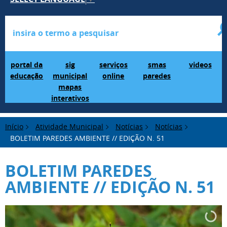
Portal da Educação
SIG Municipal Mapas Interativos
serviços online
SMAS Paredes
videos
portal da
sig
serviços
smas
videos
educação
municipal
online
paredes
mapas
interativos
Início
Atividade Municipal
Notícias
Notícias
BOLETIM PAREDES AMBIENTE // EDIÇÃO N. 51
BOLETIM PAREDES
AMBIENTE // EDIÇÃO N. 51