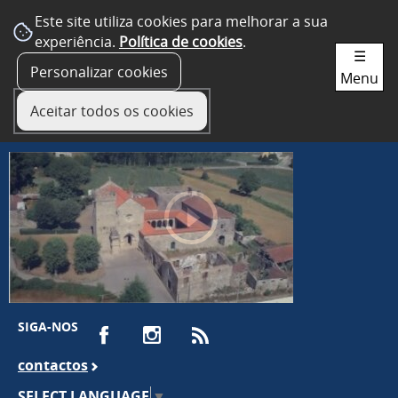
Este site utiliza cookies para melhorar a sua
experiência.
Política de cookies
.
☰
Personalizar cookies
Menu
Aceitar todos os cookies
SIGA-NOS
contactos
SELECT LANGUAGE
▼