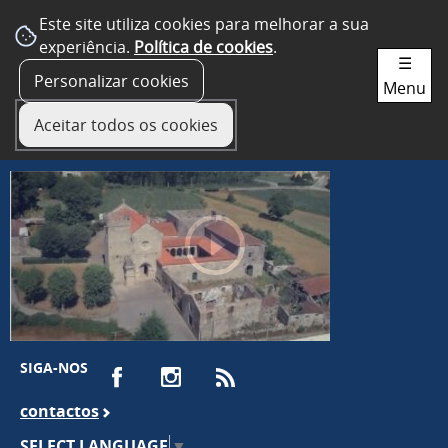
Este site utiliza cookies para melhorar a sua
experiência.
Política de cookies
.
☰
Personalizar cookies
Menu
Aceitar todos os cookies
SIGA-NOS
contactos
SELECT LANGUAGE
▼