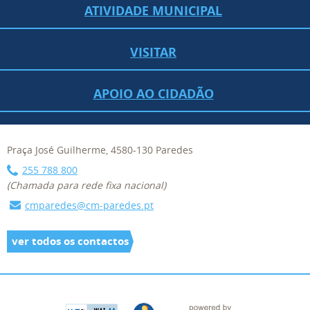
ATIVIDADE MUNICIPAL
VISITAR
APOIO AO CIDADÃO
Praça José Guilherme, 4580-130 Paredes
255 788 800
(Chamada para rede fixa nacional)
cmparedes@cm-paredes.pt
ver todos os contactos