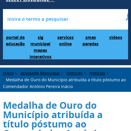
Portal da Educação
SIG Municipal Mapas Interativos
serviços online
SMAS Paredes
videos
portal da
sig
serviços
smas
videos
educação
municipal
online
paredes
mapas
interativos
Início
Atividade Municipal
Notícias
Notícias
Medalha de Ouro do Município atribuída a título póstumo ao
Comendador António Pereira Inácio
Medalha de Ouro do
Município atribuída a
título póstumo ao