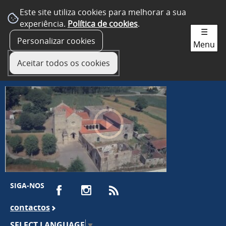
Este site utiliza cookies para melhorar a sua
experiência.
Política de cookies
.
☰
Personalizar cookies
Menu
Aceitar todos os cookies
SIGA-NOS
contactos
SELECT LANGUAGE
▼