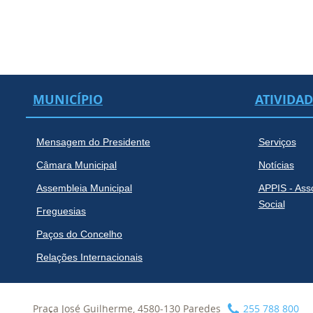
MUNICÍPIO
ATIVIDA
Mensagem do Presidente
Serviços
Câmara Municipal
Notícias
Assembleia Municipal
APPIS - Ass
Social
Freguesias
Paços do Concelho
Relações Internacionais
Praça José Guilherme, 4580-130 Paredes
255 788 800