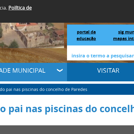
cia.
Política de
SIGA-NOS
Portal da Educação
S
portal da
sig mun
educação
mapas int
DADE MUNICIPAL
VISITAR
 do pai nas piscinas do concelho de Paredes
o pai nas piscinas do conce