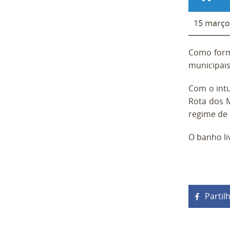
15
março
Como forma
municipais
Com o intu
Rota dos M
regime de 
O banho li
Partil