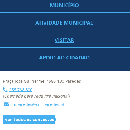
MUNICÍPIO
ATIVIDADE MUNICIPAL
VISITAR
APOIO AO CIDADÃO
Praça José Guilherme, 4580-130 Paredes
255 788 800
(Chamada para rede fixa nacional)
cmparedes@cm-paredes.pt
ver todos os contactos