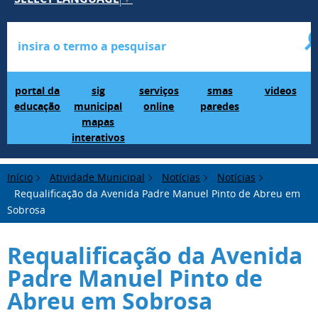
Portal da Educação
SIG Municipal Mapas Interativos
serviços online
SMAS Paredes
videos
portal da
sig
serviços
smas
videos
educação
municipal
online
paredes
mapas
interativos
Início
Atividade Municipal
Notícias
Notícias
Requalificação da Avenida Padre Manuel Pinto de Abreu em
Sobrosa
Requalificação da Avenida
Padre Manuel Pinto de
Abreu em Sobrosa