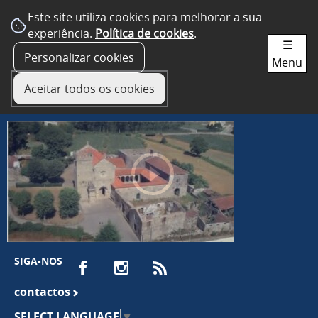
Este site utiliza cookies para melhorar a sua
experiência.
Política de cookies
.
☰
Personalizar cookies
Menu
Aceitar todos os cookies
SIGA-NOS
contactos
SELECT LANGUAGE
▼