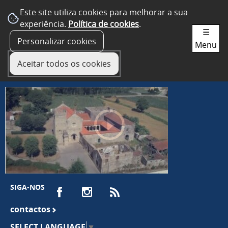
Este site utiliza cookies para melhorar a sua
experiência.
Política de cookies
.
☰
Personalizar cookies
Menu
Aceitar todos os cookies
SIGA-NOS
contactos
SELECT LANGUAGE
▼