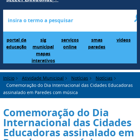
Portal da Educação
SIG Municipal Mapas Interativos
serviços online
SMAS Paredes
videos
portal da
sig
serviços
smas
videos
educação
municipal
online
paredes
mapas
interativos
Início
Atividade Municipal
Notícias
Notícias
Comemoração do Dia Internacional das Cidades Educadoras
assinalado em Paredes com música
Comemoração do Dia
Internacional das Cidades
Educadoras assinalado em