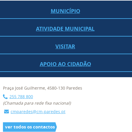
MUNICÍPIO
ATIVIDADE MUNICIPAL
VISITAR
APOIO AO CIDADÃO
Praça José Guilherme, 4580-130 Paredes
255 788 800
(Chamada para rede fixa nacional)
cmparedes@cm-paredes.pt
ver todos os contactos