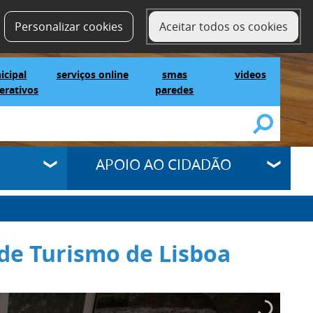
contactos
SELECT LANGUAGE
▼
Personalizar cookies
Aceitar todos os cookies
IG Municipal Mapas Interativos
serviços online
SMAS Paredes
videos
icipal
serviços online
smas
videos
erativos
paredes
APOIO AO CIDADÃO
 de Turismo de Lisboa