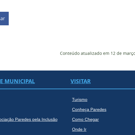
har
Conteúdo atualizado em
12 de março
DE MUNICIPAL
VISITAR
Turismo
Conheça Paredes
ociação Paredes pela Inclusão
Como Chegar
Onde Ir