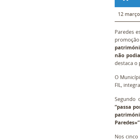
12
março
Paredes es
promoção 
patrimóni
não podia
destaca o 
O Municípi
FIL, integ
Segundo o 
“passa po
patrimóni
Paredes»”
Nos cinco 