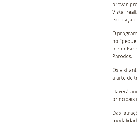
provar pro
Vista, rea
exposição 
O programa
no “pequen
pleno Parq
Paredes.
Os visitan
a arte de 
Haverá ani
principai
Das atraç
modalidad