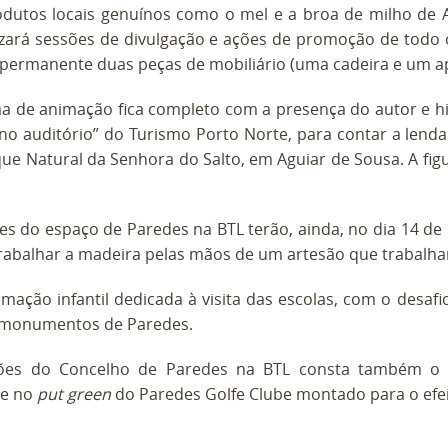
dutos locais genuínos como o mel e a broa de milho de A
lizará sessões de divulgação e ações de promoção de todo
permanente duas peças de mobiliário (uma cadeira e um a
 de animação fica completo com a presença do autor e hist
o auditório” do Turismo Porto Norte, para contar a lenda 
ue Natural da Senhora do Salto, em Aguiar de Sousa. A fig
tes do espaço de Paredes na BTL terão, ainda, no dia 14 de 
trabalhar a madeira pelas mãos de um artesão que trabalha
mação infantil dedicada à visita das escolas, com o desaf
s monumentos de Paredes.
ões do Concelho de Paredes na BTL consta também o g
e no
put green
do Paredes Golfe Clube montado para o efei