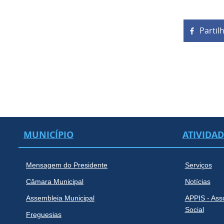
Partil
MUNICÍPIO
ATIVIDA
Mensagem do Presidente
Serviços
Câmara Municipal
Notícias
Assembleia Municipal
APPIS - Ass
Social
Freguesias