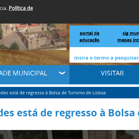
cia.
Política de
SIGA-NOS
Portal da Educação
S
portal da
sig mun
educação
mapas int
DADE MUNICIPAL
VISITAR
edes está de regresso à Bolsa de Turismo de Lisboa
des está de regresso à Bolsa