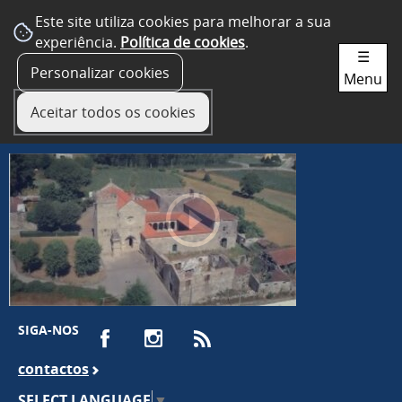
Este site utiliza cookies para melhorar a sua
experiência.
Política de cookies
.
☰
Personalizar cookies
Menu
Aceitar todos os cookies
SIGA-NOS
contactos
SELECT LANGUAGE
▼