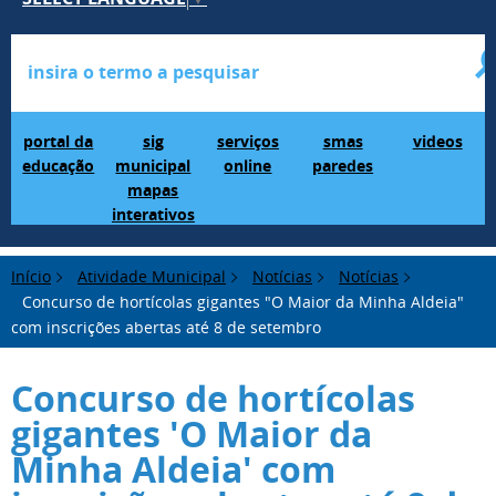
Portal da Educação
SIG Municipal Mapas Interativos
serviços online
SMAS Paredes
videos
portal da
sig
serviços
smas
videos
educação
municipal
online
paredes
mapas
interativos
Início
Atividade Municipal
Notícias
Notícias
Concurso de hortícolas gigantes "O Maior da Minha Aldeia"
com inscrições abertas até 8 de setembro
Concurso de hortícolas
gigantes 'O Maior da
Minha Aldeia' com