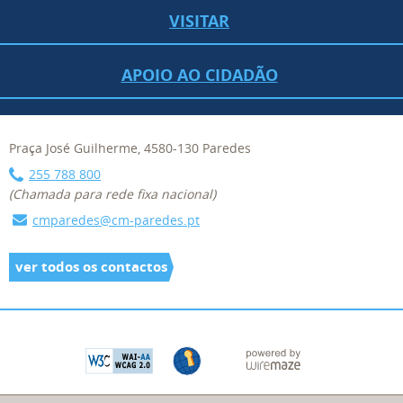
VISITAR
APOIO AO CIDADÃO
Praça José Guilherme, 4580-130 Paredes
255 788 800
(Chamada para rede fixa nacional)
cmparedes@cm-paredes.pt
ver todos os contactos