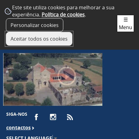
Este site utiliza cookies para melhorar a sua
experiência.
Política de cookies
.
☰
Personalizar cookies
Menu
Aceitar todos os cookies
SIGA-NOS
contactos
SELECT LANGUAGE
▼