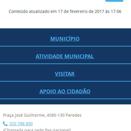
Conteúdo atualizado em
17 de fevereiro de 2017
às 17:06
MUNICÍPIO
ATIVIDADE MUNICIPAL
VISITAR
APOIO AO CIDADÃO
Praça José Guilherme, 4580-130 Paredes
255 788 800
(Chamada para rede fixa nacional)