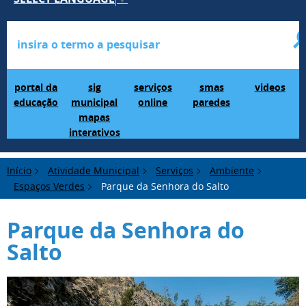
Portal da Educação
SIG Municipal Mapas Interativos
serviços online
SMAS Paredes
videos
portal da
sig
serviços
smas
videos
educação
municipal
online
paredes
mapas
interativos
Início
Atividade Municipal
Serviços
Ambiente
Espaços Verdes
Parque da Senhora do Salto
Parque da Senhora do
Salto