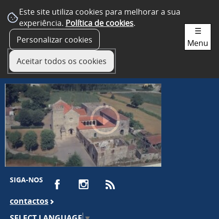
Este site utiliza cookies para melhorar a sua
experiência.
Política de cookies
.
☰
Personalizar cookies
Menu
Aceitar todos os cookies
SIGA-NOS
contactos
SELECT LANGUAGE
▼