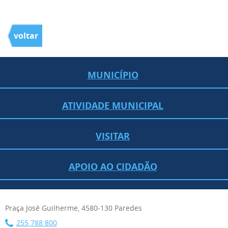
voltar
MUNICÍPIO
ATIVIDADE MUNICIPAL
VISITAR
APOIO AO CIDADÃO
Praça José Guilherme, 4580-130 Paredes
255 788 800