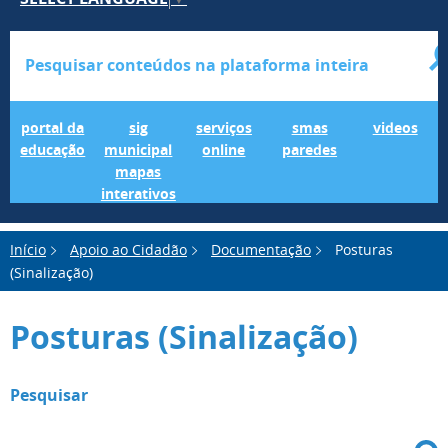
Portal da Educação
SIG Municipal Mapas Interativos
serviços online
SMAS Paredes
videos
portal da
sig
serviços
smas
videos
educação
municipal
online
paredes
mapas
interativos
Início
Apoio ao Cidadão
Documentação
Posturas
(Sinalização)
Posturas (Sinalização)
Pesquisar