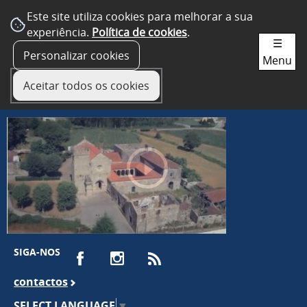
Este site utiliza cookies para melhorar a sua
experiência.
Política de cookies
.
☰
Personalizar cookies
Menu
Aceitar todos os cookies
SIGA-NOS
contactos
SELECT LANGUAGE
▼