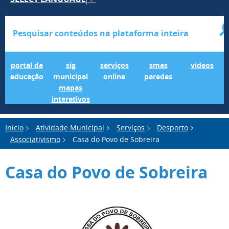
Portal da Educação
SIG Municipal Mapas Interativos
serviços online
SMAS Paredes
videos
portal da
sig
serviços
smas
videos
educação
municipal
online
paredes
mapas
interativos
Início
Atividade Municipal
Serviços
Desporto
Associativismo
Casa do Povo de Sobreira
Casa do Povo de Sobreira