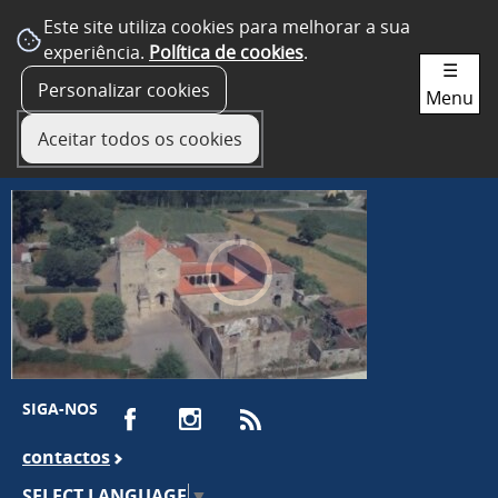
Este site utiliza cookies para melhorar a sua
experiência.
Política de cookies
.
☰
Personalizar cookies
Menu
Aceitar todos os cookies
SIGA-NOS
contactos
SELECT LANGUAGE
▼