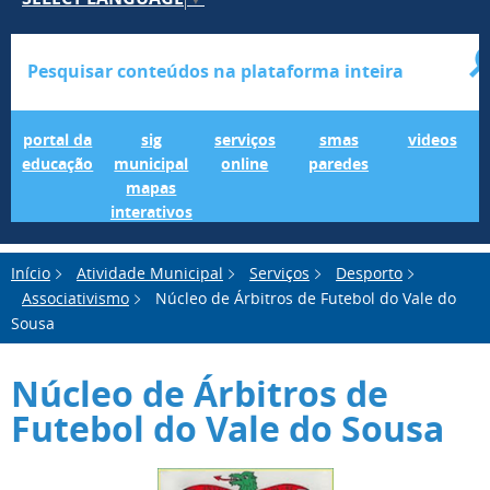
Portal da Educação
SIG Municipal Mapas Interativos
serviços online
SMAS Paredes
videos
portal da
sig
serviços
smas
videos
educação
municipal
online
paredes
mapas
interativos
Início
Atividade Municipal
Serviços
Desporto
Associativismo
Núcleo de Árbitros de Futebol do Vale do
Sousa
Núcleo de Árbitros de
Futebol do Vale do Sousa