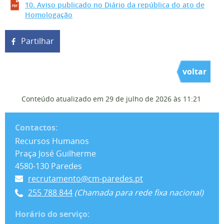
10. Aviso publicado no Diário da república do ato de
Homologação
Partilhar
voltar
Conteúdo atualizado em
29 de julho de 2026
às 11:21
Contactos:
Recursos Humanos
Praça José Guilherme
4580-130 Paredes
recrutamento@cm-paredes.pt
255 788 844
(Chamada para rede fixa nacional)
Horário do serviço: