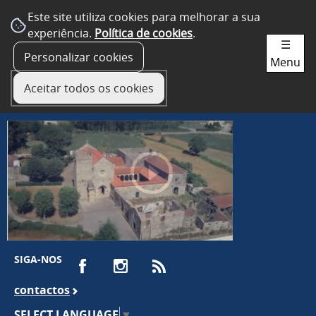
Este site utiliza cookies para melhorar a sua
experiência.
Política de cookies
.
☰
Personalizar cookies
Menu
Aceitar todos os cookies
SIGA-NOS
contactos
SELECT LANGUAGE
▼