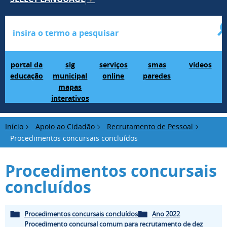
Portal da Educação
SIG Municipal Mapas Interativos
serviços online
SMAS Paredes
videos
portal da
sig
serviços
smas
videos
educação
municipal
online
paredes
mapas
interativos
Início
Apoio ao Cidadão
Recrutamento de Pessoal
Procedimentos concursais concluídos
Procedimentos concursais
concluídos
Procedimentos concursais concluídos
Ano 2022
Procedimento concursal comum para recrutamento de dez