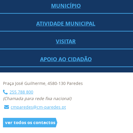
MUNICÍPIO
ATIVIDADE MUNICIPAL
VISITAR
APOIO AO CIDADÃO
Praça José Guilherme, 4580-130 Paredes
255 788 800
(Chamada para rede fixa nacional)
cmparedes@cm-paredes.pt
ver todos os contactos