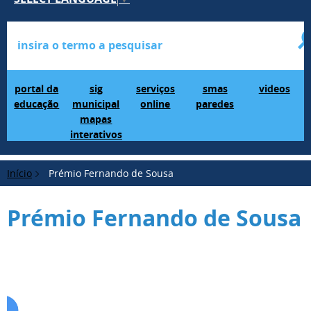
Portal da Educação
SIG Municipal Mapas Interativos
serviços online
SMAS Paredes
videos
portal da
sig
serviços
smas
videos
educação
municipal
online
paredes
mapas
interativos
Início
Prémio Fernando de Sousa
Prémio Fernando de Sousa