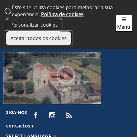
Este site utiliza cookies para melhorar a sua
experiência.
Política de cookies
.
☰
Personalizar cookies
Menu
Aceitar todos os cookies
SIGA-NOS
contactos
SELECT LANGUAGE
▼