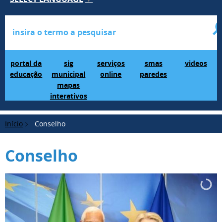
Portal da Educação
SIG Municipal Mapas Interativos
serviços online
SMAS Paredes
videos
portal da
sig
serviços
smas
videos
educação
municipal
online
paredes
mapas
interativos
Início
Conselho
Conselho