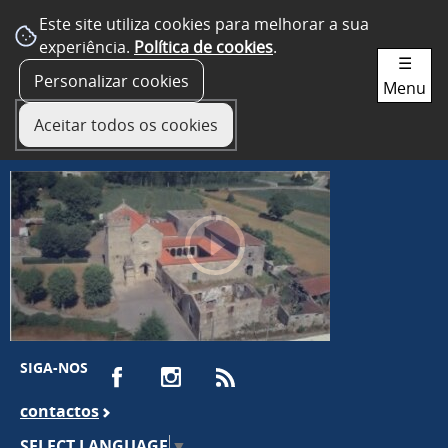
Este site utiliza cookies para melhorar a sua
experiência.
Política de cookies
.
☰
Personalizar cookies
Menu
Aceitar todos os cookies
SIGA-NOS
contactos
SELECT LANGUAGE
▼