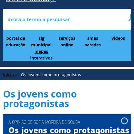
Portal da Educação
SIG Municipal Mapas Interativos
serviços online
SMAS Paredes
videos
portal da
sig
serviços
smas
videos
educação
municipal
online
paredes
mapas
interativos
Início
Os jovens como protagonistas
Os jovens como
protagonistas