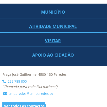
MUNICÍPIO
ATIVIDADE MUNICIPAL
VISITAR
APOIO AO CIDADÃO
Praça José Guilherme, 4580-130 Paredes
255 788 800
(Chamada para rede fixa nacional)
cmparedes@cm-paredes.pt
ver todos os contactos