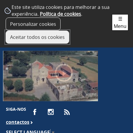
Este site utiliza cookies para melhorar a sua
experiência.
Política de cookies
.
☰
Personalizar cookies
Menu
Aceitar todos os cookies
SIGA-NOS
contactos
SELECT LANGUAGE
▼