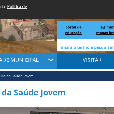
cia.
Política de
SIGA-NOS
Portal da Educação
S
portal da
sig mun
educação
mapas int
DADE MUNICIPAL
VISITAR
eira da Saúde Jovem
a da Saúde Jovem