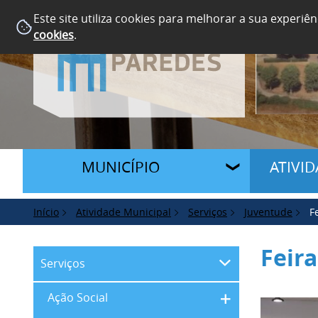
Este site utiliza cookies para melhorar a sua experiên
cookies
.
MUNICÍPIO
ATIVI
Início
Atividade Municipal
Serviços
Juventude
F
Feir
Serviços
Ação Social