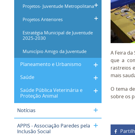
Projetos- Juventude Metropolitana
Projetos Anteriores
Estratégia Municipal de Juventude
2025-2030
Município Amigo da Juventude
A Feira da
que a com
Planeamento e Urbanismo
rastreios 
mais saudá
Saúde
O tema de
Saúde Pública Veterinária e
Proteção Animal
sobre os p
Notícias
APPIS - Associação Paredes pela
Partil
Inclusão Social