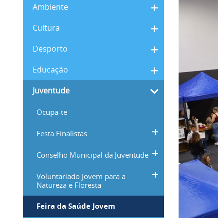
Ambiente
Cultura
Desporto
Educação
Juventude
Ocupa-te
Festa Finalistas
Conselho Municipal da Juventude
Voluntariado Jovem para a
Natureza e Floresta
Feira da Saúde Jovem