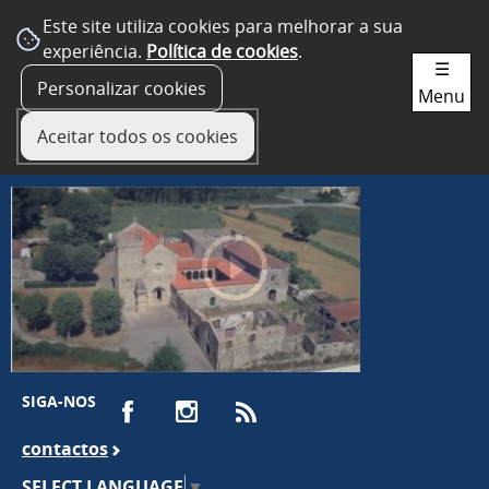
Este site utiliza cookies para melhorar a sua
experiência.
Política de cookies
.
☰
Personalizar cookies
Menu
Aceitar todos os cookies
SIGA-NOS
contactos
SELECT LANGUAGE
▼