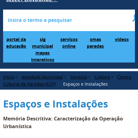
Portal da Educação
SIG Municipal Mapas Interativos
serviços online
SMAS Paredes
videos
portal da
sig
serviços
smas
videos
educação
municipal
online
paredes
mapas
interativos
Início
Atividade Municipal
Serviços
Cultura
Centro
Cultural de Paredes (CCP)
Espaços e Instalações
Espaços e Instalações
Memória Descritiva: Caracterização da Operação
Urbanística