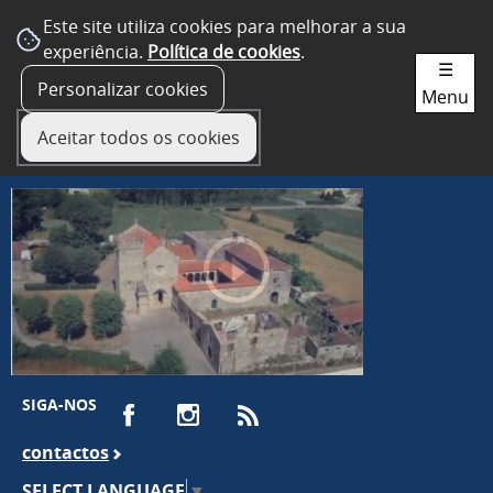
Este site utiliza cookies para melhorar a sua
experiência.
Política de cookies
.
☰
Personalizar cookies
Menu
Aceitar todos os cookies
SIGA-NOS
contactos
SELECT LANGUAGE
▼