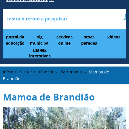
Portal da Educação
SIG Municipal Mapas Interativos
serviços online
SMAS Paredes
videos
portal da
sig
serviços
smas
videos
educação
municipal
online
paredes
mapas
interativos
Início
Visitar
Onde Ir
Património
Mamoa de
Brandião
Mamoa de Brandião