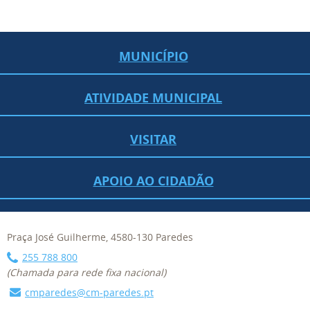
MUNICÍPIO
ATIVIDADE MUNICIPAL
VISITAR
APOIO AO CIDADÃO
Praça José Guilherme, 4580-130 Paredes
255 788 800
(Chamada para rede fixa nacional)
cmparedes@cm-paredes.pt