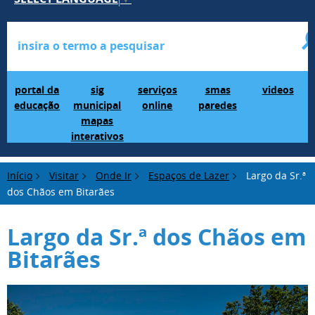
Portal da Educação
SIG Municipal Mapas Interativos
serviços online
SMAS Paredes
videos
portal da
sig
serviços
smas
videos
educação
municipal
online
paredes
mapas
interativos
Início
Visitar
Onde Ir
Espaços de Lazer
Largo da Sr.ª
dos Chãos em Bitarães
Largo da Sr.ª dos Chãos em
Bitarães