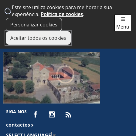
Este site utiliza cookies para melhorar a sua
experiência.
Política de cookies
.
☰
Personalizar cookies
Menu
Aceitar todos os cookies
SIGA-NOS
contactos
SELECT LANGUAGE
▼