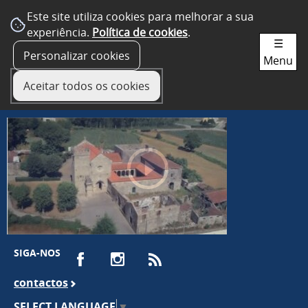
Este site utiliza cookies para melhorar a sua
experiência.
Política de cookies
.
☰
Personalizar cookies
Menu
Aceitar todos os cookies
SIGA-NOS
contactos
SELECT LANGUAGE
▼