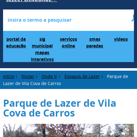
Portal da Educação
SIG Municipal Mapas Interativos
serviços online
SMAS Paredes
videos
portal da
sig
serviços
smas
videos
educação
municipal
online
paredes
mapas
interativos
Início
Visitar
Onde Ir
Espaços de Lazer
Parque de
Lazer de Vila Cova de Carros
Parque de Lazer de Vila
Cova de Carros